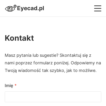
Eyecad.pl
Projektowanie i Systemy CAD
Kontakt
Nowoczesne Budownictwo
Design i Wnętrza
Masz pytania lub sugestie? Skontaktuj się z
nami poprzez formularz poniżej. Odpowiemy na
Strefa Sprzętowa
Twoją wiadomość tak szybko, jak to możliwe.
Kariera i Biznes Inżyniera
Imię
*