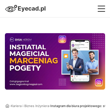
Eyecad.pl
Projektowanie i Systemy CAD
Nowoczesne Budownictwo
Design i Wnętrza
Strefa Sprzętowa
Kariera i Biznes Inżyniera
›
›
Kariera i Biznes Inżyniera
Instagram dla biura projektowego: strat