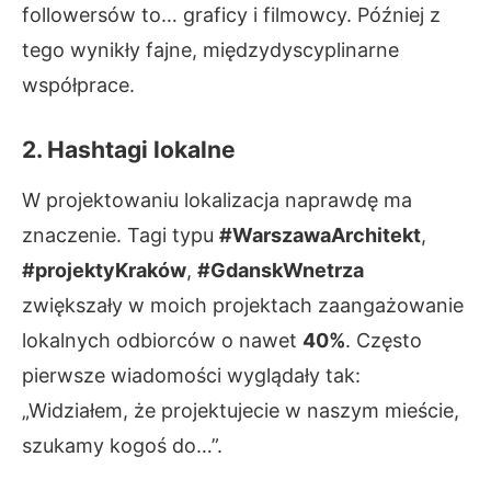
followersów to… graficy i filmowcy. Później z
tego wynikły fajne, międzydyscyplinarne
współprace.
2. Hashtagi lokalne
W projektowaniu lokalizacja naprawdę ma
znaczenie. Tagi typu
#WarszawaArchitekt
,
#projektyKraków
,
#GdanskWnetrza
zwiększały w moich projektach zaangażowanie
lokalnych odbiorców o nawet
40%
. Często
pierwsze wiadomości wyglądały tak:
„Widziałem, że projektujecie w naszym mieście,
szukamy kogoś do…”.