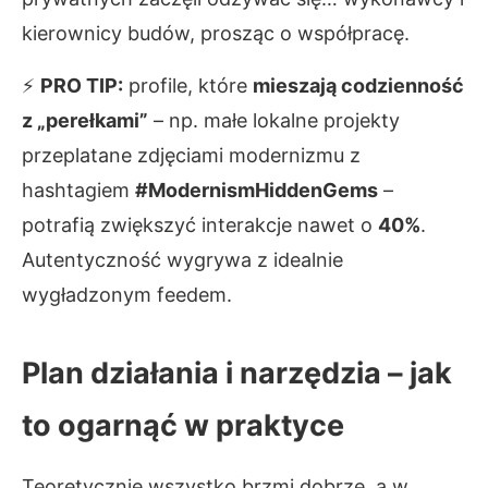
kierownicy budów, prosząc o współpracę.
⚡
PRO TIP:
profile, które
mieszają codzienność
z „perełkami”
– np. małe lokalne projekty
przeplatane zdjęciami modernizmu z
hashtagiem
#ModernismHiddenGems
–
potrafią zwiększyć interakcje nawet o
40%
.
Autentyczność wygrywa z idealnie
wygładzonym feedem.
Plan działania i narzędzia – jak
to ogarnąć w praktyce
Teoretycznie wszystko brzmi dobrze, a w