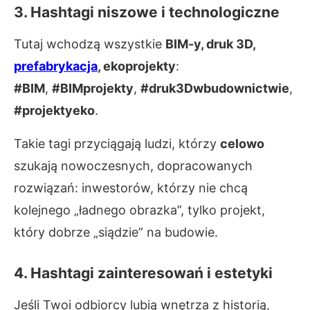
3. Hashtagi niszowe i technologiczne
Tutaj wchodzą wszystkie
BIM-y, druk 3D,
prefabrykacja
, ekoprojekty
:
#BIM
,
#BIMprojekty
,
#druk3Dwbudownictwie
,
#projektyeko
.
Takie tagi przyciągają ludzi, którzy
celowo
szukają nowoczesnych, dopracowanych
rozwiązań: inwestorów, którzy nie chcą
kolejnego „ładnego obrazka”, tylko projekt,
który dobrze „siądzie” na budowie.
4. Hashtagi zainteresowań i estetyki
Jeśli Twoi odbiorcy lubią wnętrza z historią,