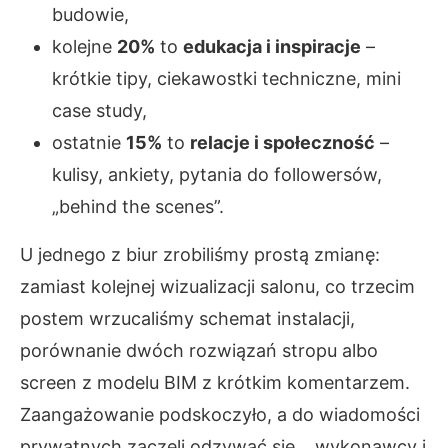
budowie,
kolejne
20%
to
edukacja i inspiracje
–
krótkie tipy, ciekawostki techniczne, mini
case study,
ostatnie
15%
to
relacje i społeczność
–
kulisy, ankiety, pytania do followersów,
„behind the scenes”.
U jednego z biur zrobiliśmy prostą zmianę:
zamiast kolejnej wizualizacji salonu, co trzecim
postem wrzucaliśmy schemat instalacji,
porównanie dwóch rozwiązań stropu albo
screen z modelu BIM z krótkim komentarzem.
Zaangażowanie podskoczyło, a do wiadomości
prywatnych zaczęli odzywać się… wykonawcy i