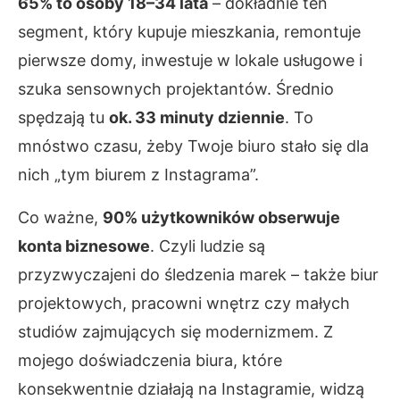
65% to osoby 18–34 lata
– dokładnie ten
segment, który kupuje mieszkania, remontuje
pierwsze domy, inwestuje w lokale usługowe i
szuka sensownych projektantów. Średnio
spędzają tu
ok. 33 minuty dziennie
. To
mnóstwo czasu, żeby Twoje biuro stało się dla
nich „tym biurem z Instagrama”.
Co ważne,
90% użytkowników obserwuje
konta biznesowe
. Czyli ludzie są
przyzwyczajeni do śledzenia marek – także biur
projektowych, pracowni wnętrz czy małych
studiów zajmujących się modernizmem. Z
mojego doświadczenia biura, które
konsekwentnie działają na Instagramie, widzą