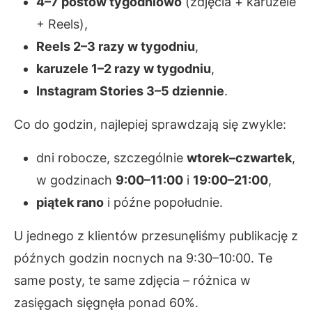
4–7 postów tygodniowo
(zdjęcia + karuzele
+ Reels),
Reels 2–3 razy w tygodniu
,
karuzele 1–2 razy w tygodniu
,
Instagram Stories 3–5 dziennie
.
Co do godzin, najlepiej sprawdzają się zwykle:
dni robocze, szczególnie
wtorek–czwartek
,
w godzinach
9:00–11:00
i
19:00–21:00
,
piątek rano
i późne popołudnie.
U jednego z klientów przesunęliśmy publikację z
późnych godzin nocnych na 9:30–10:00. Te
same posty, te same zdjęcia – różnica w
zasięgach sięgnęła ponad 60%.