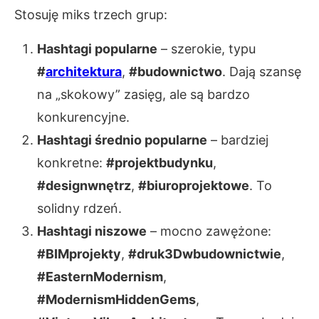
Stosuję miks trzech grup:
Hashtagi popularne
– szerokie, typu
#
architektura
,
#budownictwo
. Dają szansę
na „skokowy” zasięg, ale są bardzo
konkurencyjne.
Hashtagi średnio popularne
– bardziej
konkretne:
#projektbudynku
,
#designwnętrz
,
#biuroprojektowe
. To
solidny rdzeń.
Hashtagi niszowe
– mocno zawężone:
#BIMprojekty
,
#druk3Dwbudownictwie
,
#EasternModernism
,
#ModernismHiddenGems
,