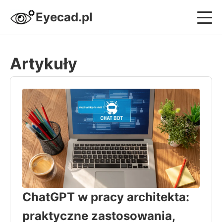
Eyecad.pl
Projektowanie i Systemy CAD
Artykuły
Nowoczesne Budownictwo
Design i Wnętrza
Strefa Sprzętowa
Kariera i Biznes Inżyniera
ChatGPT w pracy architekta:
praktyczne zastosowania,