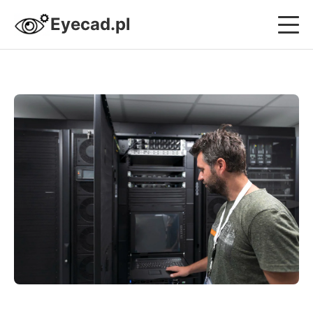
Eyecad.pl
Projektowanie i Systemy CAD
Nowoczesne Budownictwo
Design i Wnętrza
Strefa Sprzętowa
Kariera i Biznes Inżyniera