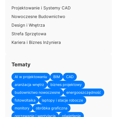
Projektowanie i Systemy CAD
Nowoczesne Budownictwo
Design i Wnętrza
Strefa Sprzętowa
Kariera i Biznes Inżyniera
Tematy
AI w projektowaniu
BIM
CAD
aranżacja wnętrz
biznes projektowy
budownictwo nowoczesne
energooszczędność
fotowoltaika
laptopy i stacje robocze
monitory
obróbka graficzna
ogrzewanie i wentylacja
oświetlenie