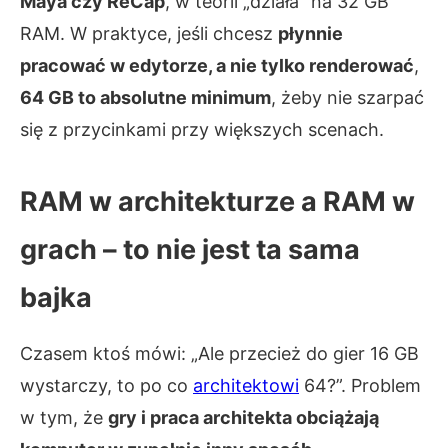
Maya czy ReCap
, w teorii „działa” na 32 GB
RAM. W praktyce, jeśli chcesz
płynnie
pracować w edytorze, a nie tylko renderować
,
64 GB to absolutne minimum
, żeby nie szarpać
się z przycinkami przy większych scenach.
RAM w architekturze a RAM w
grach – to nie jest ta sama
bajka
Czasem ktoś mówi: „Ale przecież do gier 16 GB
wystarczy, to po co
architektowi
64?”. Problem
w tym, że
gry i praca architekta obciążają