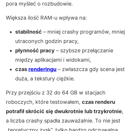
pora myśleć o rozbudowie.
Większa ilość RAM-u wpływa na:
stabilność
– mniej crashy programów, mniej
utraconych godzin pracy,
płynność pracy
– szybsze przełączanie
między aplikacjami i widokami,
czas
renderingu
– zwłaszcza gdy scena jest
duża, a tekstury ciężkie.
Przy przejściu z 32 do 64 GB w stacjach
roboczych, które testowałem,
czas renderu
potrafił skrócić się dwukrotnie lub trzykrotnie
,
a liczba crashy spadła zauważalnie. To nie jest
„teoretyczny zysk”, tylko bardzo odczuwalna