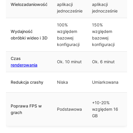
Wielozadaniowość
aplikacji
aplikacji
ap
jednocześnie
jednocześnie
je
100%
150%
Po
Wydajność
względem
względem
wz
obróbki wideo i 3D
bazowej
bazowej
ba
konfiguracji
konfiguracji
ko
Czas
Ok. 10 minut
Ok. 6 minut
Po
renderowania
50
Redukcja crashy
Niska
Umiarkowana
cr
Op
+10-20%
Poprawa FPS w
za
Podstawowa
względem 16
grach
gr
GB
st