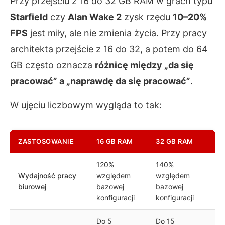
Przy przejściu z 16 do 32 GB RAM w grach typu
Starfield
czy
Alan Wake 2
zysk rzędu
10–20%
FPS
jest miły, ale nie zmienia życia. Przy pracy
architekta przejście z 16 do 32, a potem do 64
GB często oznacza
różnicę między „da się
pracować” a „naprawdę da się pracować”
.
W ujęciu liczbowym wygląda to tak:
ZASTOSOWANIE
16 GB RAM
32 GB RAM
64
120%
140%
Po
Wydajność pracy
względem
względem
wz
biurowej
bazowej
bazowej
ba
konfiguracji
konfiguracji
ko
Do 5
Do 15
Po