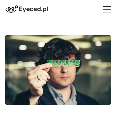
Eyecad.pl
Projektowanie i Systemy CAD
Nowoczesne Budownictwo
Design i Wnętrza
Strefa Sprzętowa
Kariera i Biznes Inżyniera