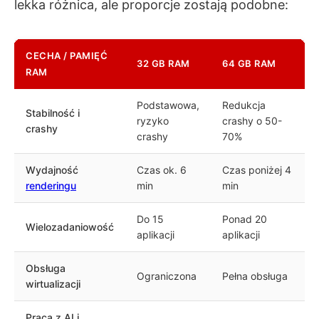
lekka różnica, ale proporcje zostają podobne:
CECHA / PAMIĘĆ
32 GB RAM
64 GB RAM
RAM
Podstawowa,
Redukcja
Stabilność i
ryzyko
crashy o 50-
crashy
crashy
70%
Wydajność
Czas ok. 6
Czas poniżej 4
renderingu
min
min
Do 15
Ponad 20
Wielozadaniowość
aplikacji
aplikacji
Obsługa
Ograniczona
Pełna obsługa
wirtualizacji
Praca z AI i