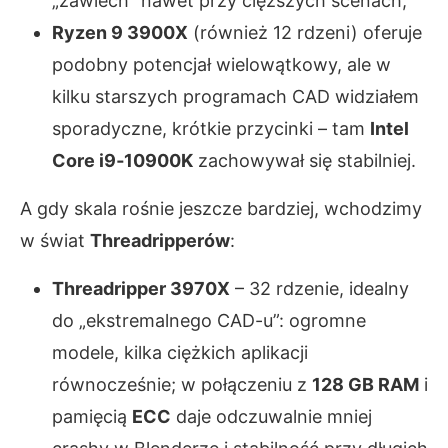
„zawiech” nawet przy cięższych scenach,
Ryzen 9 3900X
(również 12 rdzeni) oferuje
podobny potencjał wielowątkowy, ale w
kilku starszych programach CAD widziałem
sporadyczne, krótkie przycinki – tam
Intel
Core i9‑10900K
zachowywał się stabilniej.
A gdy skala rośnie jeszcze bardziej, wchodzimy
w świat
Threadripperów
:
Threadripper 3970X
– 32 rdzenie, idealny
do „ekstremalnego CAD-u”: ogromne
modele, kilka ciężkich aplikacji
równocześnie; w połączeniu z
128 GB RAM
i
pamięcią
ECC
daje odczuwalnie mniej