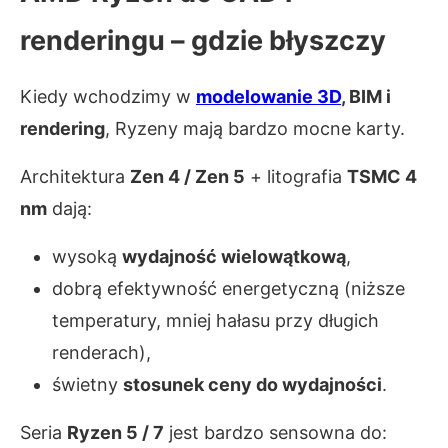
renderingu – gdzie błyszczy
Kiedy wchodzimy w
modelowanie 3D
, BIM i
rendering
, Ryzeny mają bardzo mocne karty.
Architektura
Zen 4 / Zen 5
+ litografia
TSMC 4
nm
dają:
wysoką
wydajność wielowątkową
,
dobrą efektywność energetyczną (niższe
temperatury, mniej hałasu przy długich
renderach),
świetny
stosunek ceny do wydajności
.
Seria
Ryzen 5 / 7
jest bardzo sensowna do: