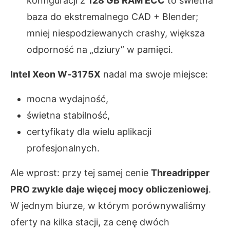
konfiguracji z
128 GB RAM ECC
to świetna
baza do ekstremalnego CAD + Blender;
mniej niespodziewanych crashy, większa
odporność na „dziury” w pamięci.
Intel Xeon W‑3175X
nadal ma swoje miejsce:
mocna wydajność,
świetna stabilność,
certyfikaty dla wielu aplikacji
profesjonalnych.
Ale wprost: przy tej samej cenie
Threadripper
PRO zwykle daje więcej mocy obliczeniowej
.
W jednym biurze, w którym porównywaliśmy
oferty na kilka stacji, za cenę dwóch