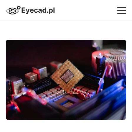
Eyecad.pl
Projektowanie i Systemy CAD
Nowoczesne Budownictwo
Design i Wnętrza
Strefa Sprzętowa
Kariera i Biznes Inżyniera