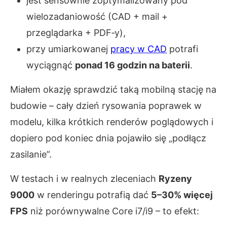
jest sensownie zoptymalizowany pod
wielozadaniowość (CAD + mail +
przeglądarka + PDF‑y),
przy umiarkowanej
pracy w CAD
potrafi
wyciągnąć
ponad 16 godzin na baterii
.
Miałem okazję sprawdzić taką mobilną stację na
budowie – cały dzień rysowania poprawek w
modelu, kilka krótkich renderów poglądowych i
dopiero pod koniec dnia pojawiło się „podłącz
zasilanie”.
W testach i w realnych zleceniach
Ryzeny
9000
w renderingu potrafią dać
5–30% więcej
FPS
niż porównywalne Core i7/i9 – to efekt: