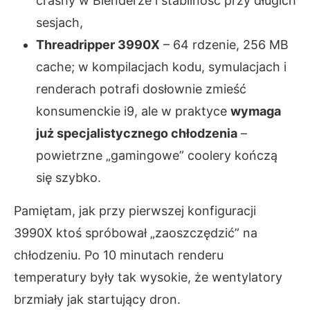
crashy w Blenderze i stabilność przy długich
sesjach,
Threadripper 3990X
– 64 rdzenie, 256 MB
cache; w kompilacjach kodu, symulacjach i
renderach potrafi dosłownie zmieść
konsumenckie i9, ale w praktyce
wymaga
już specjalistycznego chłodzenia
–
powietrzne „gamingowe” coolery kończą
się szybko.
Pamiętam, jak przy pierwszej konfiguracji
3990X ktoś spróbował „zaoszczędzić” na
chłodzeniu. Po 10 minutach renderu
temperatury były tak wysokie, że wentylatory
brzmiały jak startujący dron.