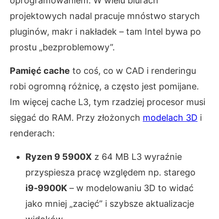
oprogramowaniem. W wielu biurach
projektowych nadal pracuje mnóstwo starych
pluginów, makr i nakładek – tam Intel bywa po
prostu „bezproblemowy”.
Pamięć cache
to coś, co w CAD i renderingu
robi ogromną różnicę, a często jest pomijane.
Im więcej cache L3, tym rzadziej procesor musi
sięgać do RAM. Przy złożonych
modelach 3D
i
renderach:
Ryzen 9 5900X
z 64 MB L3 wyraźnie
przyspiesza pracę względem np. starego
i9‑9900K
– w modelowaniu 3D to widać
jako mniej „zacięć” i szybsze aktualizacje