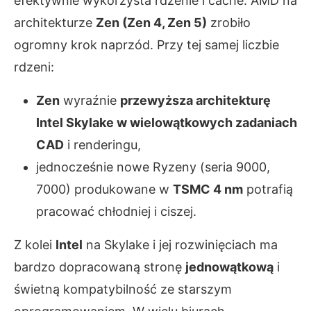
efektywnie wykorzysta rdzenie i cache. AMD na
architekturze
Zen (Zen 4, Zen 5)
zrobiło
ogromny krok naprzód. Przy tej samej liczbie
rdzeni:
Zen
wyraźnie
przewyższa architekturę
Intel Skylake w wielowątkowych zadaniach
CAD
i renderingu,
jednocześnie nowe Ryzeny (seria 9000,
7000) produkowane w
TSMC 4 nm
potrafią
pracować chłodniej i ciszej.
Z kolei
Intel
na Skylake i jej rozwinięciach ma
bardzo dopracowaną stronę
jednowątkową
i
świetną kompatybilność ze starszym