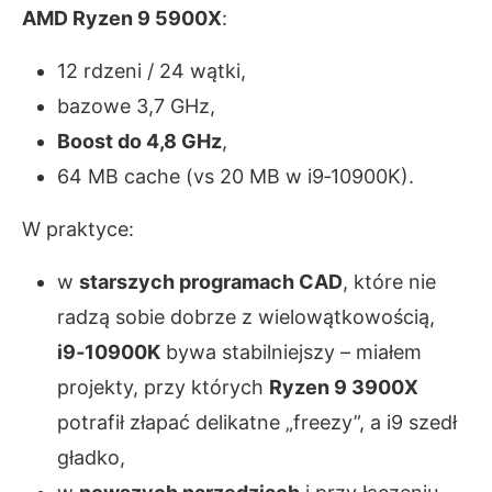
AMD Ryzen 9 5900X
:
12 rdzeni / 24 wątki,
bazowe 3,7 GHz,
Boost do 4,8 GHz
,
64 MB cache (vs 20 MB w i9‑10900K).
W praktyce:
w
starszych programach CAD
, które nie
radzą sobie dobrze z wielowątkowością,
i9‑10900K
bywa stabilniejszy – miałem
projekty, przy których
Ryzen 9 3900X
potrafił złapać delikatne „freezy”, a i9 szedł
gładko,