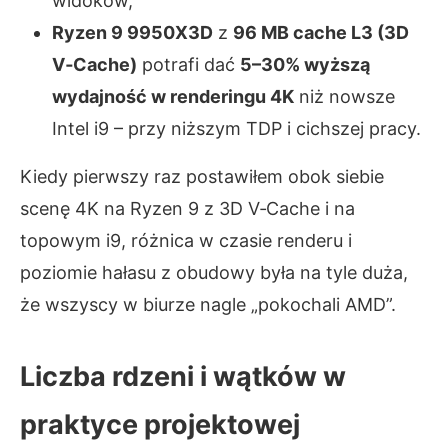
widoków,
Ryzen 9 9950X3D
z
96 MB cache L3 (3D
V‑Cache)
potrafi dać
5–30% wyższą
wydajność w renderingu 4K
niż nowsze
Intel i9 – przy niższym TDP i cichszej pracy.
Kiedy pierwszy raz postawiłem obok siebie
scenę 4K na Ryzen 9 z 3D V‑Cache i na
topowym i9, różnica w czasie renderu i
poziomie hałasu z obudowy była na tyle duża,
że wszyscy w biurze nagle „pokochali AMD”.
Liczba rdzeni i wątków w
praktyce projektowej