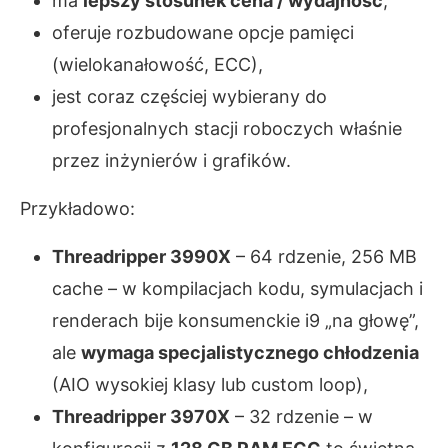
ma
lepszy stosunek cena / wydajność
,
oferuje rozbudowane opcje pamięci
(wielokanałowość, ECC),
jest coraz częściej wybierany do
profesjonalnych stacji roboczych właśnie
przez inżynierów i grafików.
Przykładowo:
Threadripper 3990X
– 64 rdzenie, 256 MB
cache – w kompilacjach kodu, symulacjach i
renderach bije konsumenckie i9 „na głowę”,
ale
wymaga specjalistycznego chłodzenia
(AIO wysokiej klasy lub custom loop),
Threadripper 3970X
– 32 rdzenie – w