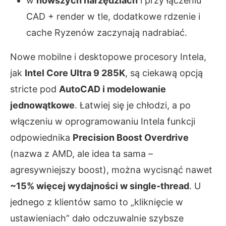
w
nowszych narzędziach
i przy łączeniu
CAD + render w tle, dodatkowe rdzenie i
cache Ryzenów zaczynają nadrabiać.
Nowe mobilne i desktopowe procesory Intela,
jak
Intel Core Ultra 9 285K
, są ciekawą opcją
stricte pod
AutoCAD i modelowanie
jednowątkowe
. Łatwiej się je chłodzi, a po
włączeniu w oprogramowaniu Intela funkcji
odpowiednika
Precision Boost Overdrive
(nazwa z AMD, ale idea ta sama –
agresywniejszy boost), można wycisnąć nawet
~15% więcej wydajności w single‑thread
. U
jednego z klientów samo to „kliknięcie w
ustawieniach” dało odczuwalnie szybsze