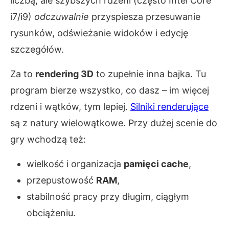
liczbą, ale szybszych rdzeni (często Intel Core
i7/i9)
odczuwalnie
przyspiesza przesuwanie
rysunków, odświeżanie widoków i edycję
szczegółów.
Za to
rendering 3D
to zupełnie inna bajka. Tu
program bierze wszystko, co dasz – im więcej
rdzeni i wątków, tym lepiej.
Silniki renderujące
są z natury wielowątkowe. Przy dużej scenie do
gry wchodzą też:
wielkość i organizacja
pamięci cache
,
przepustowość
RAM
,
stabilność pracy przy długim, ciągłym
obciążeniu.