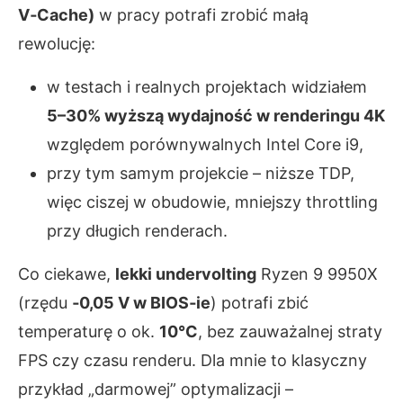
V‑Cache)
w pracy potrafi zrobić małą
rewolucję:
w testach i realnych projektach widziałem
5–30% wyższą wydajność w renderingu 4K
względem porównywalnych Intel Core i9,
przy tym samym projekcie – niższe TDP,
więc ciszej w obudowie, mniejszy throttling
przy długich renderach.
Co ciekawe,
lekki undervolting
Ryzen 9 9950X
(rzędu
‑0,05 V w BIOS‑ie
) potrafi zbić
temperaturę o ok.
10°C
, bez zauważalnej straty
FPS czy czasu renderu. Dla mnie to klasyczny
przykład „darmowej” optymalizacji –